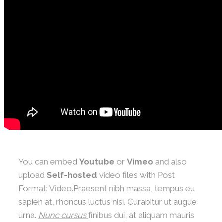
You can embed
Youtube
or
Vimeo
and also
upload
Self-hosted
video files with Post
Format: Video.Praesent nibh massa, tempus eu
sapien at, rhoncus luctus nisi. Curabitur ut augue
urna.
Nunc cursus
finibus dui, at aliquam mauris