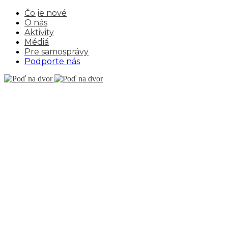
Čo je nové
O nás
Aktivity
Médiá
Pre samosprávy
Podporte nás
CUFO
THEME
Hanway Square 16,
London, England
hello@royalflush.com
+43 (0) 4213 215 235